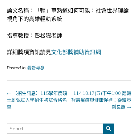
論文名稱：「輕」車熟道如何可能：社會世界理論
視角下的高雄輕軌系統
指導教授：彭松嶽老師
詳細獎項資訊請見
文化部獎補助資訊網
Posted in
最新消息
Post
←
【招生訊息】115學年度碩
114.10.17(五)下午1:00 翻轉
navigation
士班甄試入學招生初試合格名
智慧醫療與健康促進：從驗證
單
到長照
→