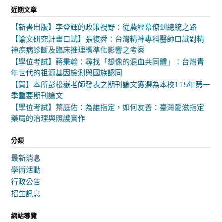
近期文章
【新書出版】李登輝的政策視野：從農經幕僚到總統之路
【論文研究計畫口試】張復舜：台灣精神專科醫師口試對精
神疾病診斷及臨床推理標準化影響之考察
【學位考試】蔣秉翰：尋找「想像的混血共同體」：台灣青
年世代的祖源基因檢測與國族認同
【賀】本所彭松嶽老師發表之期刊論文獲選為本校115年第一
季重要期刊論文
【學位考試】葉庭佑：為誰指定，如何友善：臺灣愛滋指定
藥局的治理與照護實作
分類
最新消息
學術活動
行政公告
招生訊息
網站導覽