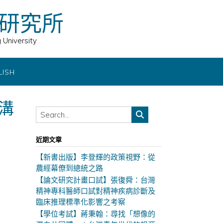
研究所
 University
LISH
溝
近期文章
【新書出版】李登輝的政策視野：從
農經幕僚到總統之路
【論文研究計畫口試】張復舜：台灣
精神專科醫師口試對精神疾病診斷及
臨床推理標準化影響之考察
【學位考試】蔣秉翰：尋找「想像的