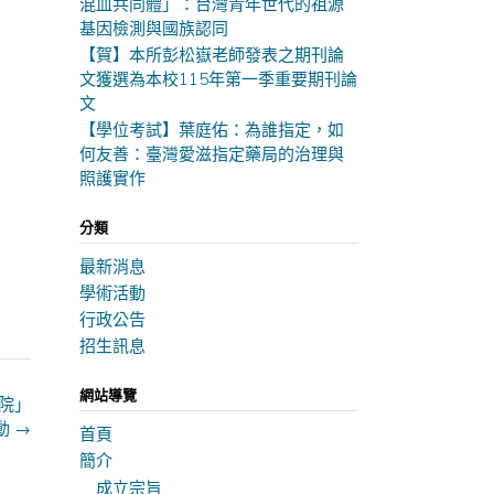
混血共同體」：台灣青年世代的祖源
基因檢測與國族認同
【賀】本所彭松嶽老師發表之期刊論
文獲選為本校115年第一季重要期刊論
文
【學位考試】葉庭佑：為誰指定，如
何友善：臺灣愛滋指定藥局的治理與
照護實作
分類
最新消息
學術活動
行政公告
招生訊息
網站導覽
院」
活動
→
首頁
簡介
成立宗旨