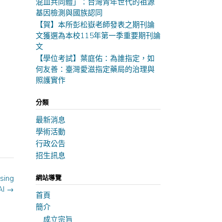
混血共同體」：台灣青年世代的祖源
基因檢測與國族認同
【賀】本所彭松嶽老師發表之期刊論
文獲選為本校115年第一季重要期刊論
文
【學位考試】葉庭佑：為誰指定，如
何友善：臺灣愛滋指定藥局的治理與
照護實作
分類
最新消息
學術活動
行政公告
招生訊息
網站導覽
sing
AI
→
首頁
簡介
成立宗旨