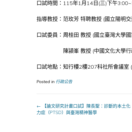
口試時間：115年1月14日(三)下午3:00~5
指導教授：范玫芳 特聘教授 (國立陽明
口試委員：周桂田 教授 (國立臺灣大學國
陳潁峯 教授 (中國文化大學行政
口試地點：知行樓2樓207科社所會議室 (
Posted in
行政公告
Post
←
【論文研究計畫口試】陳長聖：診斷的本土化
navigation
力症（PTSD）與臺灣精神醫學