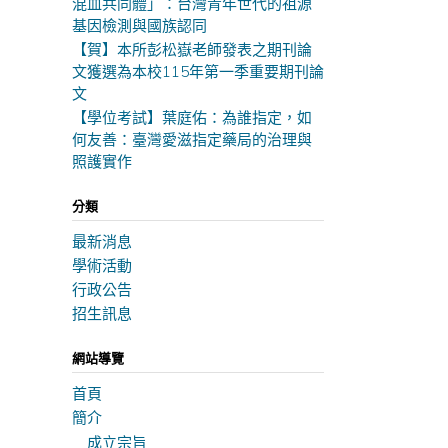
混血共同體」：台灣青年世代的祖源
基因檢測與國族認同
【賀】本所彭松嶽老師發表之期刊論
文獲選為本校115年第一季重要期刊論
文
【學位考試】葉庭佑：為誰指定，如
何友善：臺灣愛滋指定藥局的治理與
照護實作
分類
最新消息
學術活動
行政公告
招生訊息
網站導覽
首頁
簡介
成立宗旨