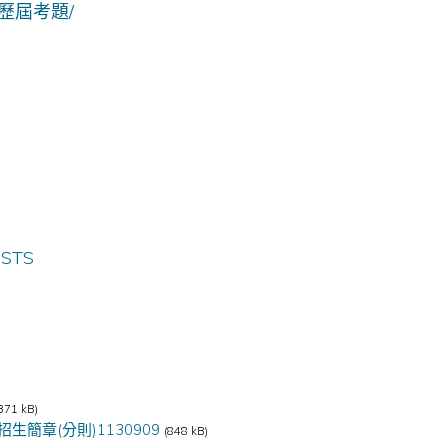
.tw/歷屆考題/
USTS
371 kB)
簡章(分則)1130909
(848 kB)