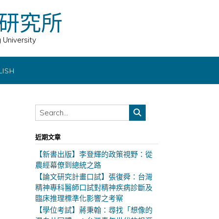
研究所
 University
LISH
近期文章
【新書出版】李登輝的政策視野：從
農經幕僚到總統之路
【論文研究計畫口試】張復舜：台灣
精神專科醫師口試對精神疾病診斷及
臨床推理標準化影響之考察
【學位考試】蔣秉翰：尋找「想像的