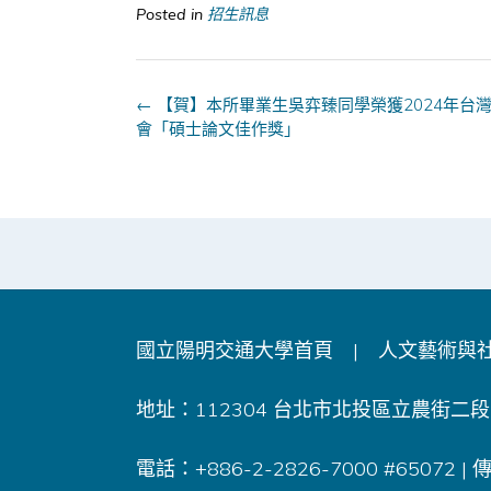
Posted in
招生訊息
Post
←
【賀】本所畢業生吳弈臻同學榮獲2024年台
navigation
會「碩士論文佳作獎」
國立陽明交通大學首頁
|
人文藝術與
地址：112304 台北市北投區立農街二段1
電話：+886-2-2826-7000 #65072 |