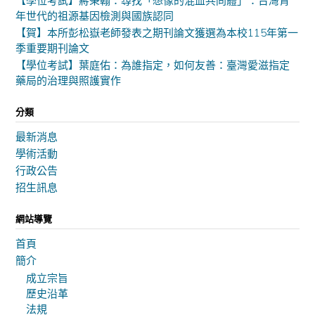
【學位考試】蔣秉翰：尋找「想像的混血共同體」：台灣青
年世代的祖源基因檢測與國族認同
【賀】本所彭松嶽老師發表之期刊論文獲選為本校115年第一
季重要期刊論文
【學位考試】葉庭佑：為誰指定，如何友善：臺灣愛滋指定
藥局的治理與照護實作
分類
最新消息
學術活動
行政公告
招生訊息
網站導覽
首頁
簡介
成立宗旨
歷史沿革
法規