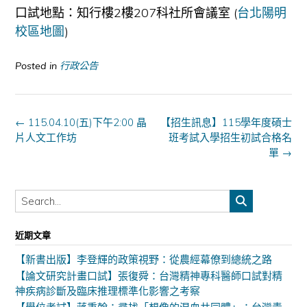
口試地點：知行樓2樓207科社所會議室 (
台北陽明
校區地圖
)
Posted in
行政公告
Post
←
115.04.10(五)下午2:00 晶
【招生訊息】115學年度碩士
navigation
片人文工作坊
班考試入學招生初試合格名
單
→
近期文章
【新書出版】李登輝的政策視野：從農經幕僚到總統之路
【論文研究計畫口試】張復舜：台灣精神專科醫師口試對精
神疾病診斷及臨床推理標準化影響之考察