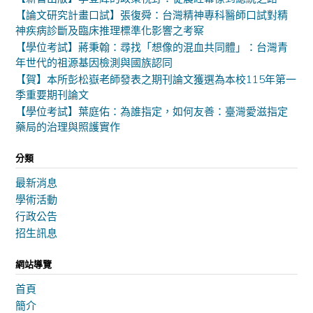
【論文研究計畫口試】張復舜：台灣精神專科醫師口試對精
神疾病診斷及臨床推理標準化影響之考察
【學位考試】蔣秉翰：尋找「想像的混血共同體」：台灣青
年世代的祖源基因檢測與國族認同
【賀】本所彭松嶽老師發表之期刊論文獲選為本校115年第一
季重要期刊論文
【學位考試】葉庭佑：為誰指定，如何友善：臺灣愛滋指定
藥局的治理與照護實作
分類
最新消息
學術活動
行政公告
招生訊息
網站導覽
首頁
簡介