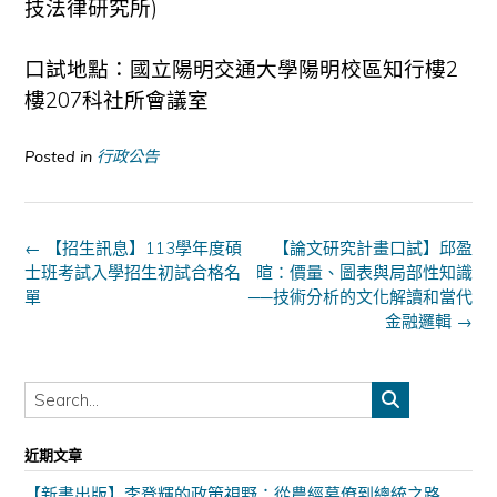
技法律研究所)
口試地點：國立陽明交通大學陽明校區知行樓2
樓207科社所會議室
Posted in
行政公告
Post
←
【招生訊息】113學年度碩
【論文研究計畫口試】邱盈
navigation
士班考試入學招生初試合格名
暄：價量、圖表與局部性知識
單
──技術分析的文化解讀和當代
金融邏輯
→
近期文章
【新書出版】李登輝的政策視野：從農經幕僚到總統之路