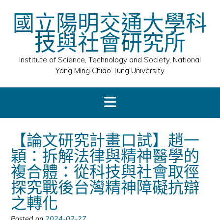
Skip
國立陽明交通大學科
to
content
技與社會研究所
Institute of Science, Technology and Society, National
Yang Ming Chiao Tung University
【論文研究計畫口試】趙一
穎：拆解法律與精神醫學的
複合體：從科技與社會取徑
探究戰後台灣精神障礙抗辯
之轉化
Posted on
2024-02-27