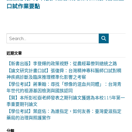
口試作業要點
近期文章
【新書出版】李登輝的政策視野：從農經幕僚到總統之路
【論文研究計畫口試】張復舜：台灣精神專科醫師口試對精
神疾病診斷及臨床推理標準化影響之考察
【學位考試】蔣秉翰：尋找「想像的混血共同體」：台灣青
年世代的祖源基因檢測與國族認同
【賀】本所彭松嶽老師發表之期刊論文獲選為本校115年第一
季重要期刊論文
【學位考試】葉庭佑：為誰指定，如何友善：臺灣愛滋指定
藥局的治理與照護實作
分類