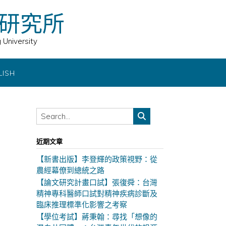
研究所
 University
LISH
近期文章
【新書出版】李登輝的政策視野：從
農經幕僚到總統之路
【論文研究計畫口試】張復舜：台灣
精神專科醫師口試對精神疾病診斷及
臨床推理標準化影響之考察
【學位考試】蔣秉翰：尋找「想像的