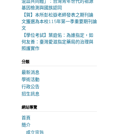
混血共同體」：台灣青年世代的祖源
基因檢測與國族認同
【賀】本所彭松嶽老師發表之期刊論
文獲選為本校115年第一季重要期刊論
文
【學位考試】葉庭佑：為誰指定，如
何友善：臺灣愛滋指定藥局的治理與
照護實作
分類
最新消息
學術活動
行政公告
招生訊息
網站導覽
首頁
簡介
成立宗旨