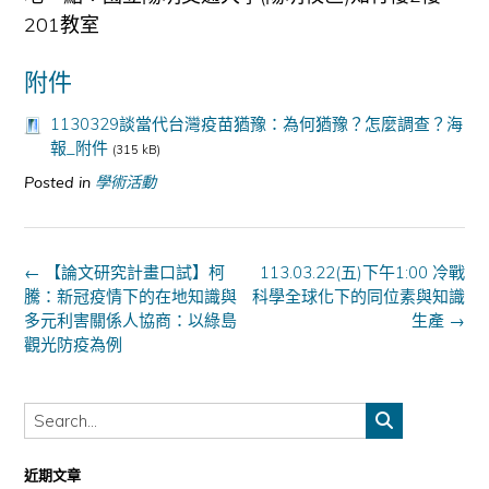
201教室
附件
1130329談當代台灣疫苗猶豫：為何猶豫？怎麼調查？海
報_附件
(315 kB)
Posted in
學術活動
Post
←
【論文研究計畫口試】柯
113.03.22(五)下午1:00 冷戰
navigation
騰：新冠疫情下的在地知識與
科學全球化下的同位素與知識
多元利害關係人協商：以綠島
生產
→
觀光防疫為例
近期文章