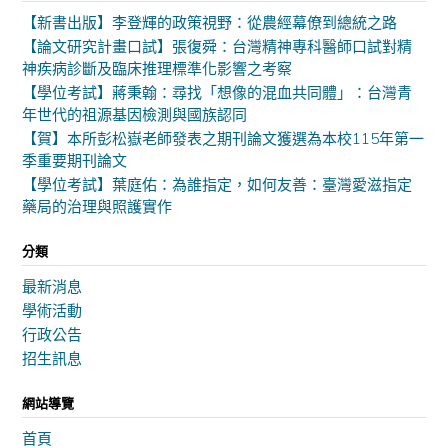
【新書出版】李登輝的政策視野：從農經幕僚到總統之路
【論文研究計畫口試】張復舜：台灣精神專科醫師口試對精
神疾病診斷及臨床推理標準化影響之考察
【學位考試】蔣秉翰：尋找「想像的混血共同體」：台灣青
年世代的祖源基因檢測與國族認同
【賀】本所彭松嶽老師發表之期刊論文獲選為本校115年第一
季重要期刊論文
【學位考試】葉庭佑：為誰指定，如何友善：臺灣愛滋指定
藥局的治理與照護實作
分類
最新消息
學術活動
行政公告
招生訊息
網站導覽
首頁