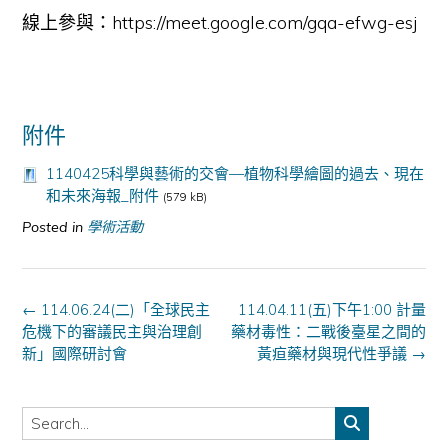
線上參與：https://meet.google.com/gqa-efwg-esj
附件
1140425科學與藝術的交會—植物科學繪圖的過去、現在
和未來海報_附件
(579 kB)
Posted in
學術活動
Post
←
114.06.24(二)「全球民主
114.04.11(五)下午1:00 計量
navigation
危機下的審議民主與治理創
藥材毒性：二戰後臺星之間的
新」國際研討會
黃疸藥材與現代性爭議
→