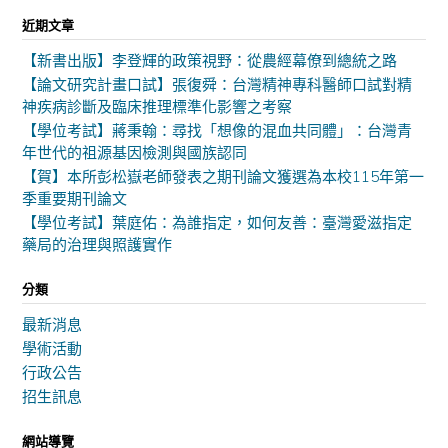
近期文章
【新書出版】李登輝的政策視野：從農經幕僚到總統之路
【論文研究計畫口試】張復舜：台灣精神專科醫師口試對精
神疾病診斷及臨床推理標準化影響之考察
【學位考試】蔣秉翰：尋找「想像的混血共同體」：台灣青
年世代的祖源基因檢測與國族認同
【賀】本所彭松嶽老師發表之期刊論文獲選為本校115年第一
季重要期刊論文
【學位考試】葉庭佑：為誰指定，如何友善：臺灣愛滋指定
藥局的治理與照護實作
分類
最新消息
學術活動
行政公告
招生訊息
網站導覽