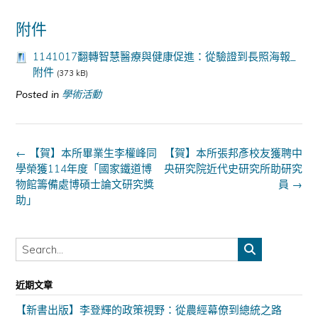
附件
1141017翻轉智慧醫療與健康促進：從驗證到長照海報_
附件
(373 kB)
Posted in
學術活動
Post
←
【賀】本所畢業生李權峰同
【賀】本所張邦彥校友獲聘中
navigation
學榮獲114年度「國家鐵道博
央研究院近代史研究所助研究
物館籌備處博碩士論文研究獎
員
→
助」
近期文章
【新書出版】李登輝的政策視野：從農經幕僚到總統之路