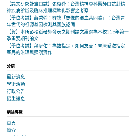
【論文研究計畫口試】張復舜：台灣精神專科醫師口試對精
神疾病診斷及臨床推理標準化影響之考察
【學位考試】蔣秉翰：尋找「想像的混血共同體」：台灣青
年世代的祖源基因檢測與國族認同
【賀】本所彭松嶽老師發表之期刊論文獲選為本校115年第一
季重要期刊論文
【學位考試】葉庭佑：為誰指定，如何友善：臺灣愛滋指定
藥局的治理與照護實作
分類
最新消息
學術活動
行政公告
招生訊息
網站導覽
首頁
簡介