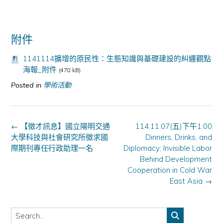
附件
1141114擴增的原民性：生態知識與基礎建設的糾纏觀點
海報_附件
(470 kB)
Posted in
學術活動
Post
←
【徵才訊息】國立陽明交通
114.11.07(五)下午1:00
navigation
大學科技與社會研究所徵求國
Dinners, Drinks, and
際期刊專任行政助理一名
Diplomacy: Invisible Labor
Behind Development
Cooperation in Cold War
East Asia
→