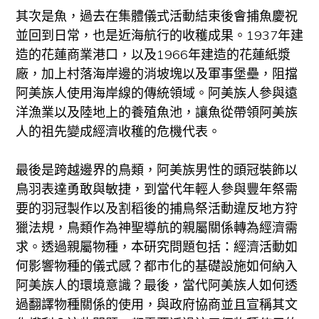
其次是魚，過去在集體儀式活動結束後會捕魚慶祝
並回到日常，也是近海航行的收穫成果。1937年建
造的花蓮商業港口，以及1966年建造的花蓮紙漿
廠，加上村落海岸邊的消坡塊以及軍事堡壘，阻擋
阿美族人使用海岸線的傳統領域。阿美族人參與遠
洋漁業以及陸地上的養殖魚池，讓魚從帶領阿美族
人的祖先變成經濟收穫的危機代表。
最後是跨越邊界的鳥類，阿美族男性的頭冠裝飾以
鳥羽表達勇敢與敏捷，到當代年輕人參與豐年祭需
要的羽冠製作以及割稻後的捕鳥祭活動違反地方狩
獵法規，鳥類作為神聖導航的親屬關係轉為經濟需
求。透過親屬物種，本研究問題包括：經濟活動如
何影響物種的儀式感？都市化的基礎設施如何納入
阿美族人的環境意識？最後，當代阿美族人如何透
過翻譯物種關係的使用，與政府協商並且宣稱其文