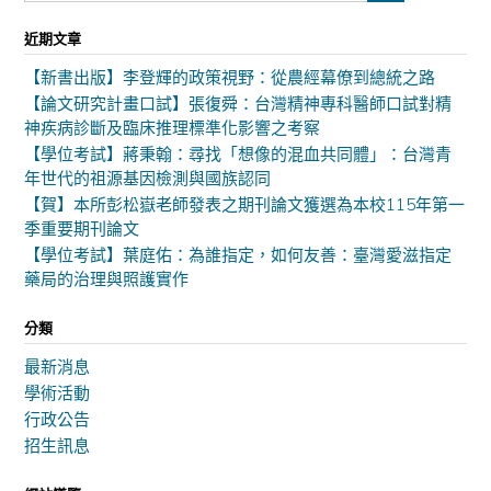
近期文章
【新書出版】李登輝的政策視野：從農經幕僚到總統之路
【論文研究計畫口試】張復舜：台灣精神專科醫師口試對精
神疾病診斷及臨床推理標準化影響之考察
【學位考試】蔣秉翰：尋找「想像的混血共同體」：台灣青
年世代的祖源基因檢測與國族認同
【賀】本所彭松嶽老師發表之期刊論文獲選為本校115年第一
季重要期刊論文
【學位考試】葉庭佑：為誰指定，如何友善：臺灣愛滋指定
藥局的治理與照護實作
分類
最新消息
學術活動
行政公告
招生訊息