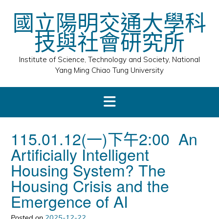
Skip
國立陽明交通大學科
to
content
技與社會研究所
Institute of Science, Technology and Society, National
Yang Ming Chiao Tung University
115.01.12(一)下午2:00 An
Artificially Intelligent
Housing System? The
Housing Crisis and the
Emergence of AI
Posted on
2025-12-22