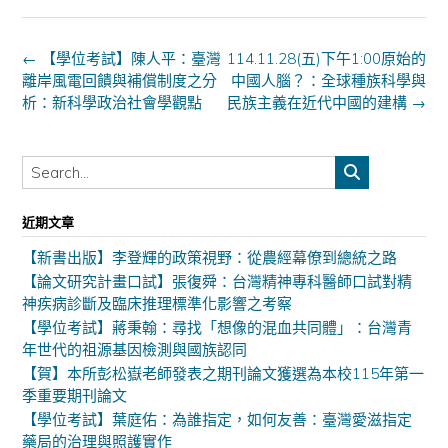
Post
←
【學位考試】陳人平：臺灣
114.11.28(五)下午1:00原始的
navigation
離岸風電回饋與補償制度之分
中國人腦？：全球種族科學與
析：新科學政治社會學觀點
民族主義在近代中國的建構
→
近期文章
【新書出版】李登輝的政策視野：從農經幕僚到總統之路
【論文研究計畫口試】張復舜：台灣精神專科醫師口試對精
神疾病診斷及臨床推理標準化影響之考察
【學位考試】蔣秉翰：尋找「想像的混血共同體」：台灣青
年世代的祖源基因檢測與國族認同
【賀】本所彭松嶽老師發表之期刊論文獲選為本校115年第一
季重要期刊論文
【學位考試】葉庭佑：為誰指定，如何友善：臺灣愛滋指定
藥局的治理與照護實作