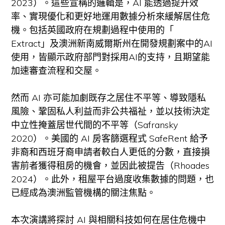
2023）。這些宣稱的邏輯是，AI 能透過提升效
率、實現優化和更好地運用數據分析來緩解居住危
機。包括英國政府在規劃過程中使用的「
Extract」及澳洲新南威爾斯州在開發規劃案中的AI
使用，皆顯示政府部門對採用AI的支持，且期望能
加速審查流程和交屋。
然而 AI 亦可能加劇既存之居住不平等、導致隱私
風險、鞏固私人利益而非公共福祉，並以技術決定
中立性掩蓋居世代間的不平等（Safransky
2020）。美國的 AI 房客篩選程式 SafeRent 給予
非裔和西班牙裔申請者較白人更低的分數，直接損
害前者獲得租房的機會，並因此被提告（Rhoades
2024）。此外，租屋平台過度收集數據的問題，也
已經成為澳洲監管機構的關注焦點。
本次演講將探討 AI 與相關科技如何在居住危機中