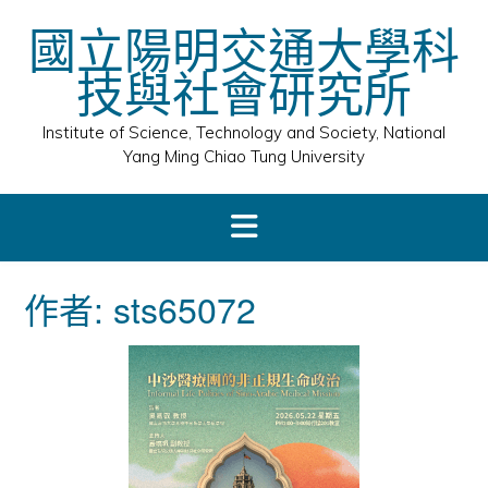
Skip
國立陽明交通大學科
to
content
技與社會研究所
Institute of Science, Technology and Society, National
Yang Ming Chiao Tung University
作者:
sts65072