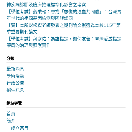
神疾病診斷及臨床推理標準化影響之考察
【學位考試】蔣秉翰：尋找「想像的混血共同體」：台灣青
年世代的祖源基因檢測與國族認同
【賀】本所彭松嶽老師發表之期刊論文獲選為本校115年第一
季重要期刊論文
【學位考試】葉庭佑：為誰指定，如何友善：臺灣愛滋指定
藥局的治理與照護實作
分類
最新消息
學術活動
行政公告
招生訊息
網站導覽
首頁
簡介
成立宗旨