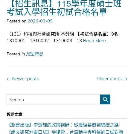
【招生訊息】115學年度碩士班
考試入學招生初試合格名單
Posted on
2026-03-05
（131）科技與社會研究所 不分組 【初試合格名單】9名
1310001 1310002 1310003 13
Read More
Posted in
招生訊息
Posts
←
Newer posts
Older posts
→
navigation
近期文章
【新書出版】李登輝的政策視野：從農經幕僚到總統之路
【論文研究計畫口試】張復舜：台灣精神專科醫師口試對精