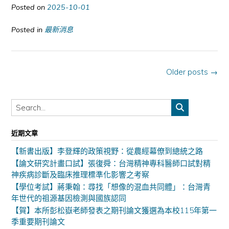
Posted on
2025-10-01
Posted in
最新消息
Posts
Older posts
→
navigation
近期文章
【新書出版】李登輝的政策視野：從農經幕僚到總統之路
【論文研究計畫口試】張復舜：台灣精神專科醫師口試對精
神疾病診斷及臨床推理標準化影響之考察
【學位考試】蔣秉翰：尋找「想像的混血共同體」：台灣青
年世代的祖源基因檢測與國族認同
【賀】本所彭松嶽老師發表之期刊論文獲選為本校115年第一
季重要期刊論文