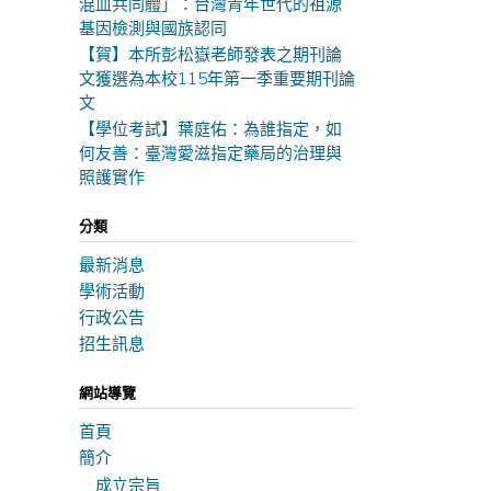
混血共同體」：台灣青年世代的祖源
基因檢測與國族認同
【賀】本所彭松嶽老師發表之期刊論
文獲選為本校115年第一季重要期刊論
文
【學位考試】葉庭佑：為誰指定，如
何友善：臺灣愛滋指定藥局的治理與
照護實作
分類
最新消息
學術活動
行政公告
招生訊息
網站導覽
首頁
簡介
成立宗旨