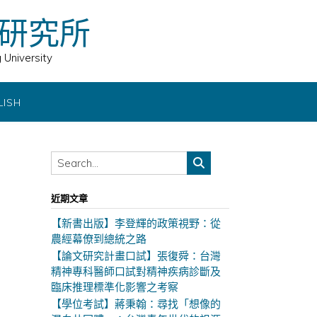
研究所
 University
LISH
近期文章
【新書出版】李登輝的政策視野：從
農經幕僚到總統之路
【論文研究計畫口試】張復舜：台灣
精神專科醫師口試對精神疾病診斷及
臨床推理標準化影響之考察
【學位考試】蔣秉翰：尋找「想像的