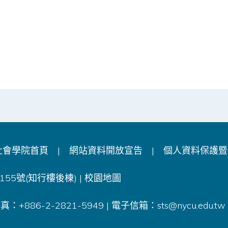
社會學院首頁
|
網站資料開放宣告
|
個人資料保護暨
55號(知行樓後棟) |
校園地圖
 傳真：+886-2-2821-5949 | 電子信箱：
sts@nycu.edu.tw