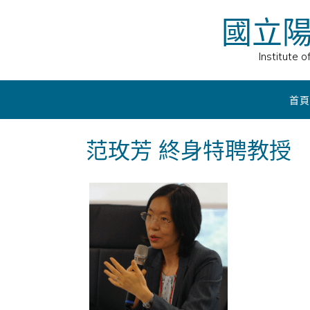
Skip
國立
to
content
Institute 
首頁
范玫芳 終身特聘教授