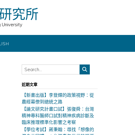
研究所
 University
LISH
近期文章
【新書出版】李登輝的政策視野：從
農經幕僚到總統之路
【論文研究計畫口試】張復舜：台灣
精神專科醫師口試對精神疾病診斷及
臨床推理標準化影響之考察
【學位考試】蔣秉翰：尋找「想像的