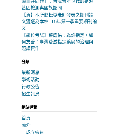
混血共同體」：台灣青年世代的祖源
基因檢測與國族認同
【賀】本所彭松嶽老師發表之期刊論
文獲選為本校115年第一季重要期刊論
文
【學位考試】葉庭佑：為誰指定，如
何友善：臺灣愛滋指定藥局的治理與
照護實作
分類
最新消息
學術活動
行政公告
招生訊息
網站導覽
首頁
簡介
成立宗旨