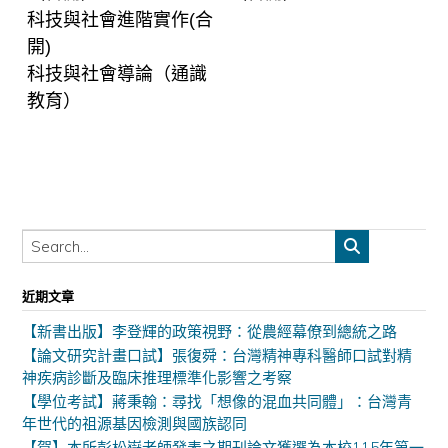
科技與社會進階實作(合
開)
科技與社會導論（通識
教育）
近期文章
【新書出版】李登輝的政策視野：從農經幕僚到總統之路
【論文研究計畫口試】張復舜：台灣精神專科醫師口試對精
神疾病診斷及臨床推理標準化影響之考察
【學位考試】蔣秉翰：尋找「想像的混血共同體」：台灣青
年世代的祖源基因檢測與國族認同
【賀】本所彭松嶽老師發表之期刊論文獲選為本校115年第一